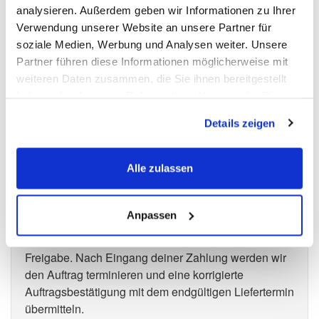
Sofern wir eine reine Warenlieferung vornehmen
analysieren. Außerdem geben wir Informationen zu Ihrer
sollen, bekommst du direkt nach deiner Bestellung
Verwendung unserer Website an unsere Partner für
eine Auftragsbestätigung und Proformarechnung.
soziale Medien, Werbung und Analysen weiter. Unsere
Partner führen diese Informationen möglicherweise mit
weiteren Daten zusammen, die Sie ihnen bereitgestellt
Bitte die Auftragsbestätigung immer
haben oder die sie im Rahmen Ihrer Nutzung der Dienste
genau prüfen
gesammelt haben.
Details zeigen
Bitte prüfe die Auftragsbestätigung genau. Bei
unseren Produkten handelt es sich um
Aufmaßprodukte. Deshalb können wir diese nicht
Alle zulassen
zurücknehmen, wenn du etwas falsch bestellt hast.
Bist du mit der Auftragsbestätigung einverstanden,
Anpassen
überweise einfach die Auftragssumme auf das
angegebene Konto. Der Zahlungseingang gilt als
Freigabe. Nach Eingang deiner Zahlung werden wir
den Auftrag terminieren und eine korrigierte
Auftragsbestätigung mit dem endgültigen Liefertermin
übermitteln.