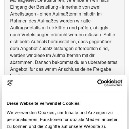
Eingang der Bestellung - innerhalb von zwei
Arbeitstagen - einen Aufmaßtermin mit dir. Im
Rahmen des Aufmaßes werden wir alle
Auftragsdetails mit dir klären und prüfen, ob ggfs.
noch Vorleistungen erbracht werden müssen. Sollte
sich beim Aufmaß herausstellen, dass gegenüber
dem Angebot Zusatzleistungen erforderlich sind,
werden wir diese im Aufmaßtermin mit dir
abstimmen. Danach bekommst du ein überarbeitetes
Angebot, für das wir im Anschluss deine Freigabe
benötigen.
Nach dem Aufmaß (und bei Bedarf nach erneuter
Auftragsfreigabe) erhält du eine Auftragsbestätigung
und Proformarechnung.
Diese Webseite verwendet Cookies
Wir verwenden Cookies, um Inhalte und Anzeigen zu
Auftrag zur Warenlieferung
personalisieren, Funktionen für soziale Medien anbieten
zu können und die Zugriffe auf unsere Website zu