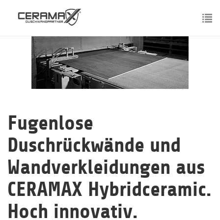
Skip
to
main
To
content
nav
Fugenlose
Duschrückwände und
Wandverkleidungen aus
CERAMAX Hybridceramic.
Hoch innovativ.