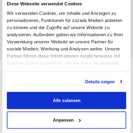
Diese Webseite verwendet Cookies
CERAMAX IQ |
Wir verwenden Cookies, um Inhalte und Anzeigen zu
Produktinformation
personalisieren, Funktionen für soziale Medien anbieten
zu können und die Zugriffe auf unsere Website zu
analysieren. Außerdem geben wir Informationen zu Ihrer
Verwendung unserer Website an unsere Partner für
soziale Medien, Werbung und Analysen weiter. Unsere
Partner führen diese Informationen möglicherweise mit
weiteren Daten zusammen, die Sie ihnen bereitgestellt
haben oder die sie im Rahmen Ihrer Nutzung der Dienste
Was sonst noch wichtig ist.
gesammelt haben.
Details zeigen
DUSCHWANDPARTNER |
Allgemeine Geschäftsbedingungen
Alle zulassen
Anpassen