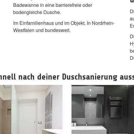
Badewanne in eine barrierefreie oder
D
bodengleiche Dusche.
a
Im Einfamilienhaus und im Objekt. In Nordrhein-
E
Westfalen und bundesweit.
D
H
b
D
hnell nach deiner Duschsanierung aus