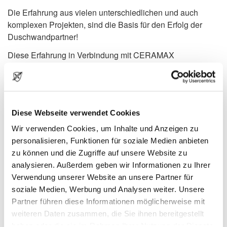
Die Erfahrung aus vielen unterschiedlichen und auch
komplexen Projekten, sind die Basis für den Erfolg der
Duschwandpartner!
Diese Erfahrung in Verbindung mit CERAMAX
Hybridceramic sichern dir ein optimales Ergebnis, bei der
Sanierung und dem Neubau deiner Dusche.
Und so kann es auch ganz schnell
Diese Webseite verwendet Cookies
nach deiner Duschsanierung
Wir verwenden Cookies, um Inhalte und Anzeigen zu
aussehen:
personalisieren, Funktionen für soziale Medien anbieten
zu können und die Zugriffe auf unsere Website zu
analysieren. Außerdem geben wir Informationen zu Ihrer
Verwendung unserer Website an unsere Partner für
soziale Medien, Werbung und Analysen weiter. Unsere
Partner führen diese Informationen möglicherweise mit
weiteren Daten zusammen, die Sie ihnen bereitgestellt
haben oder die sie im Rahmen Ihrer Nutzung der Dienste