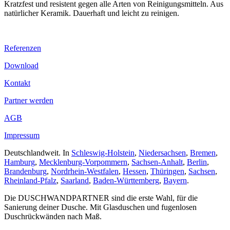
Kratzfest und resistent gegen alle Arten von Reinigungsmitteln. Aus
natürlicher Keramik. Dauerhaft und leicht zu reinigen.
Referenzen
Download
Kontakt
Partner werden
AGB
Impressum
Deutschlandweit. In
Schleswig-Holstein
,
Niedersachsen
,
Bremen
,
Hamburg
,
Mecklenburg-Vorpommern
,
Sachsen-Anhalt
,
Berlin
,
Brandenburg
,
Nordrhein-Westfalen
,
Hessen
,
Thüringen
,
Sachsen
,
Rheinland-Pfalz
,
Saarland
,
Baden-Württemberg
,
Bayern
.
Die DUSCHWANDPARTNER sind die erste Wahl, für die
Sanierung deiner Dusche. Mit Glasduschen und fugenlosen
Duschrückwänden nach Maß.