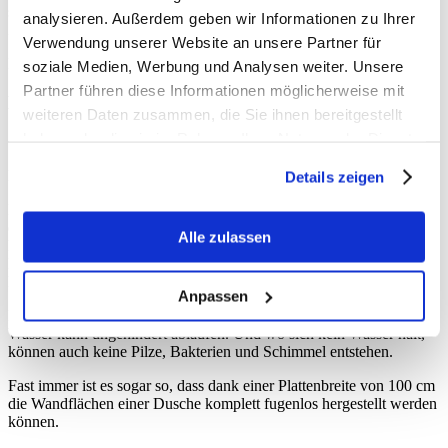
sie da - in ihrer vollen Pracht. Und so werden jeden Tag unzählige
analysieren. Außerdem geben wir Informationen zu Ihrer
Zahnbürsten zweckentfremdet.
Verwendung unserer Website an unsere Partner für
Muss das wirklich so bleiben? - Wir glauben nicht!
soziale Medien, Werbung und Analysen weiter. Unsere
Partner führen diese Informationen möglicherweise mit
Das Ende der Fuge.
weiteren Daten zusammen, die Sie ihnen bereitgestellt
haben oder die sie im Rahmen Ihrer Nutzung der Dienste
gesammelt haben.
Deshalb haben wir das Ende der Fugen eingeläutet!
Details zeigen
Das heißt nicht, dass wir Fugen komplett abgeschafft haben. Doch
dank unserer dünnen und großen Platten aus Hybridceramic,
Alle zulassen
können sie auf ein Minimum reduziert werden. Aufgrund der
Plattenhöhe von maximal 300 cm, werden an den meisten Wänden
keine horizontalen Fugen benötigt.
Anpassen
Ein großer Vorteil für Duschwände und Wandverkleidungen.
Wasser kann ungehindert ablaufen. Und wo sich kein Wasser hält,
können auch keine Pilze, Bakterien und Schimmel entstehen.
Fast immer ist es sogar so, dass dank einer Plattenbreite von 100 cm
die Wandflächen einer Dusche komplett fugenlos hergestellt werden
können.