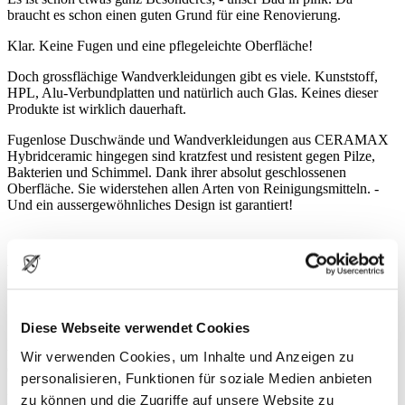
braucht es schon einen guten Grund für eine Renovierung.
Klar. Keine Fugen und eine pflegeleichte Oberfläche!
Doch grossflächige Wandverkleidungen gibt es viele. Kunststoff,
HPL, Alu-Verbundplatten und natürlich auch Glas. Keines dieser
Produkte ist wirklich dauerhaft.
Fugenlose Duschwände und Wandverkleidungen aus CERAMAX
Hybridceramic hingegen sind kratzfest und resistent gegen Pilze,
Bakterien und Schimmel. Dank ihrer absolut geschlossenen
Oberfläche. Sie widerstehen allen Arten von Reinigungsmitteln. -
Und ein aussergewöhnliches Design ist garantiert!
Wer mag schon gerne Fugen?
Diese Webseite verwendet Cookies
Sie machen Arbeit und sie sehen nur selten wirklich gut aus. Und
weil alle die Fuge so lieb haben, gibt es unendlich viele Farben um
Wir verwenden Cookies, um Inhalte und Anzeigen zu
die Fuge möglichst unauffällig im Fliesenbelag zu integrieren.
personalisieren, Funktionen für soziale Medien anbieten
zu können und die Zugriffe auf unsere Website zu
Doch irgendwann ist es soweit. Die Fuge wird dreckig und dann ist