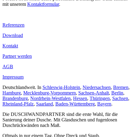
mit unserem
Kontaktformular
.
Referenzen
Download
Kontakt
Partner werden
AGB
Impressum
Deutschlandweit. In
Schleswig-Holstein
,
Niedersachsen
,
Bremen
,
Hamburg
,
Mecklenburg-Vorpommern
,
Sachsen-Anhalt
,
Berlin
,
Brandenburg
,
Nordrhein-Westfalen
,
Hessen
,
Thüringen
,
Sachsen
,
Rheinland-Pfalz
,
Saarland
,
Baden-Württemberg
,
Bayern
.
Die DUSCHWANDPARTNER sind die erste Wahl, für die
Sanierung deiner Dusche. Mit Glasduschen und fugenlosen
Duschrückwänden nach Maß.
Oftmals in nur einem Tag. Ohne Dreck und Staub.