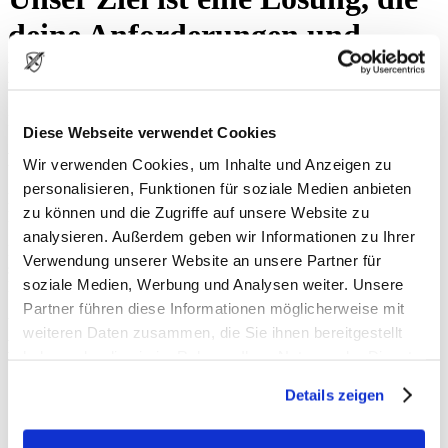
deine Anforderungen und
Erwartungen übertrifft.
Dafür setzen wir uns ein. Jeden Tag.
Diese Webseite verwendet Cookies
Fordere uns heraus. Nenne uns dein Projekt.
Wir verwenden Cookies, um Inhalte und Anzeigen zu
personalisieren, Funktionen für soziale Medien anbieten
Die Erfahrung aus vielen unterschiedlichen und auch komplexen
zu können und die Zugriffe auf unsere Website zu
Projekten, sind die Basis für den Erfolg der Duschwandpartner!
analysieren. Außerdem geben wir Informationen zu Ihrer
Diese Erfahrung in Verbindung mit CERAMAX Hybridceramic
Verwendung unserer Website an unsere Partner für
sichern dir ein optimales Ergebnis, bei der Sanierung und dem
soziale Medien, Werbung und Analysen weiter. Unsere
Neubau deiner Dusche.
Partner führen diese Informationen möglicherweise mit
Und so kann es auch ganz schnell nach deiner
weiteren Daten zusammen, die Sie ihnen bereitgestellt
Duschsanierung aussehen:
haben oder die sie im Rahmen Ihrer Nutzung der Dienste
gesammelt haben.
Details zeigen