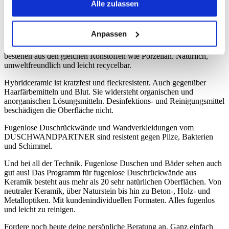
Alle zulassen
Anpassen
Fugenlose Duschwände und Wandverkleidungen aus
Hybridceramic sind ein hundertprozentiges Naturprodukt. Sie
bestehen aus den gleichen Rohstoffen wie Porzellan. Natürlich,
umweltfreundlich und leicht recycelbar.
Hybridceramic ist kratzfest und fleckresistent. Auch gegenüber
Haarfärbemitteln und Blut. Sie widersteht organischen und
anorganischen Lösungsmitteln. Desinfektions- und Reinigungsmittel
beschädigen die Oberfläche nicht.
Fugenlose Duschrückwände und Wandverkleidungen vom
DUSCHWANDPARTNER sind resistent gegen Pilze, Bakterien
und Schimmel.
Und bei all der Technik. Fugenlose Duschen und Bäder sehen auch
gut aus! Das Programm für fugenlose Duschrückwände aus
Keramik besteht aus mehr als 20 sehr natürlichen Oberflächen. Von
neutraler Keramik, über Naturstein bis hin zu Beton-, Holz- und
Metalloptiken. Mit kundenindividuellen Formaten. Alles fugenlos
und leicht zu reinigen.
Fordere noch heute deine persönliche Beratung an. Ganz einfach