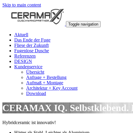
Skip to main content
Toggle navigation
Aktuell
Das Ende der Fuge
Fliese der Zukunft
Fugenlose Dusche
Referenzen
DESIGN
Kundenservice
Übersicht
Anfrage + Bestellung
Aufmaß + Montage
Architektur + Key Account
Download
CERAMAX IQ. Selbstklebend. D
Hybridceramic ist innovativ!
Härter als Stahl. Leichter als Aluminium.