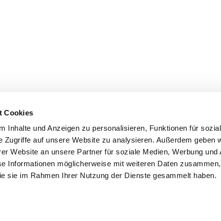
t Cookies
mburg
,
Mecklenburg-Vorpommern
,
Sachsen-Anhalt
,
Berlin
,
Brandenb
 Inhalte und Anzeigen zu personalisieren, Funktionen für sozia
e Zugriffe auf unsere Website zu analysieren. Außerdem geben w
deiner Dusche. Mit Glasduschen und fugenlosen Duschrückwänden 
er Website an unsere Partner für soziale Medien, Werbung und 
se Informationen möglicherweise mit weiteren Daten zusammen, 
 die sie im Rahmen Ihrer Nutzung der Dienste gesammelt haben.
 Rohstoffen. Kratzfest, dauerhaft und fugenlos.