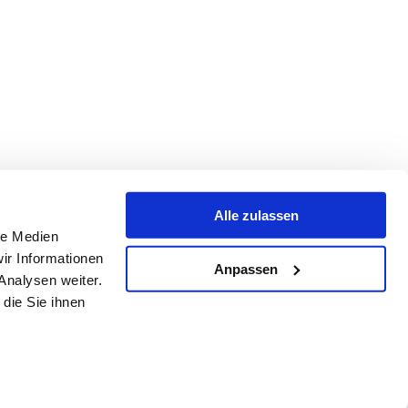
Alle zulassen
urg
,
Nordrhein-Westfalen
,
Hessen
,
Thüringen
,
Sachsen
,
Rheinland-
le Medien
ir Informationen
nach Maß.
Anpassen
Analysen weiter.
die Sie ihnen