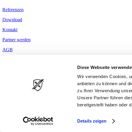
Referenzen
Download
Kontakt
Partner werden
AGB
Impressum
Diese Webseite verwende
Deutschlandweit. In
Schleswig-Holstein
,
Niedersachsen
,
Bremen
,
Ha
Pfalz
,
Saarland
,
Baden-Württemberg
,
Bayern
.
Wir verwenden Cookies, um
anbieten zu können und di
Die DUSCHWANDPARTNER sind die erste Wahl, für die Sanierung 
zu Ihrer Verwendung unser
Oftmals in nur einem Tag. Ohne Dreck und Staub.
Unsere Partner führen die
bereitgestellt haben oder
Duschrückwände aus Hybridceramic bestehen zu 100 % aus natürlichen
Deutsch
Details zeigen
© duschwandpartner.de