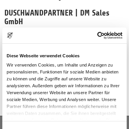
DUSCHWANDPARTNER | DM Sales
GmbH
Wohlwillstr. 35
20359 Hamburg
Telefon: +49 511 4739700
Diese Webseite verwendet Cookies
Internet:
www.duschwandpartner.de
Wir verwenden Cookies, um Inhalte und Anzeigen zu
Email: info(at)duschwandpartner.de
personalisieren, Funktionen für soziale Medien anbieten
zu können und die Zugriffe auf unsere Website zu
Ruf uns an oder nutze unser
analysieren. Außerdem geben wir Informationen zu Ihrer
Kontaktformular:
Verwendung unserer Website an unsere Partner für
soziale Medien, Werbung und Analysen weiter. Unsere
Partner führen diese Informationen möglicherweise mit
weiteren Daten zusammen, die Sie ihnen bereitgestellt
haben oder die sie im Rahmen Ihrer Nutzung der Dienste
gesammelt haben.