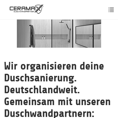
Skip
to
main
To
content
nav
Wir organisieren deine
Duschsanierung.
Deutschlandweit.
Gemeinsam mit unseren
Duschwandpartnern: