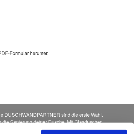
PDF-Formular herunter.
ie DUSCHWANDPARTNER sind die erste Wahl,
ür die Sanierung deiner Dusche. Mit Glasduschen
nd fugenlosen Duschrückwänden nach Maß.