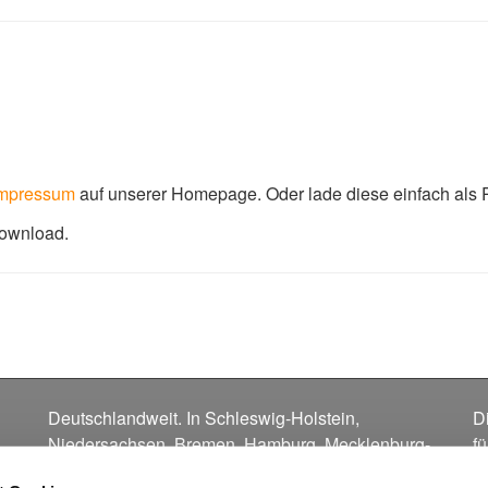
mpressum
auf unserer Homepage. Oder lade diese einfach als 
Download.
Deutschlandweit. In
Schleswig-Holstein
,
D
Niedersachsen
,
Bremen
,
Hamburg
,
Mecklenburg-
f
Vorpommern
,
Sachsen-Anhalt
,
Berlin
,
u